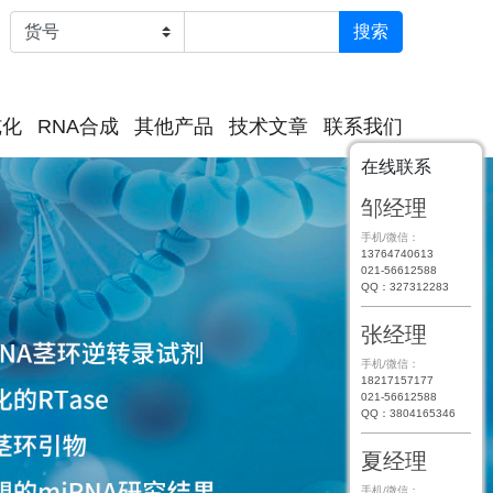
纯化
RNA合成
其他产品
技术文章
联系我们
在线联系
邹经理
手机/微信：
13764740613
021-56612588
QQ：327312283
张经理
手机/微信：
18217157177
021-56612588
QQ：3804165346
夏经理
手机/微信：