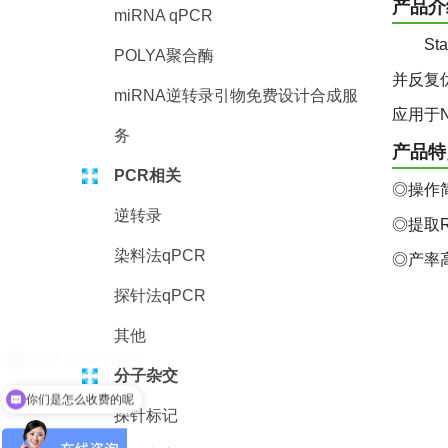
产品
miRNA qPCR
Sta
POLYA聚合酶
并反复
miRNA逆转录引物免费设计合成服
应用于N
务
产品特
PCR相关
◎操作
逆转录
◎提取R
染料法qPCR
◎产率
探针法qPCR
其他
分子杂交
你们是怎么收费的呢
探针标记