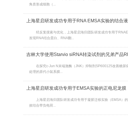
角质形成细胞（...
上海星启研发成功专用于RNA EMSA实验的结合液
经反复摸索与优化，上海星启海归团队研发成功专用于RNAEMSA
发现RNA结合蛋白、RNA翻...
吉林大学使用Starvio siRNA转染试剂的兄弟产品
在探究c-Jun N末端激酶（JNK）抑制剂SP600125改善糖
处理的原代小鼠系膜...
上海星启研发成功专用于EMSA实验的正电尼龙膜
上海星启海归团队研发成功专用于凝胶迁移实验（EMSA）的正电
效结合带负电荷...