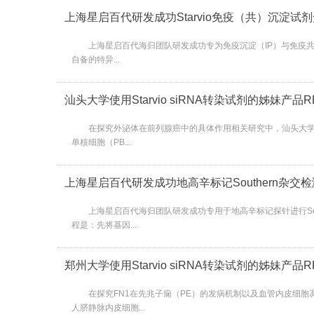
上海星启百代研发成功Starvio免疫（共）沉淀试剂盒（
上海星启百代海归团队研发成功专为免疫沉淀（IP）与免疫共沉淀（Co
自备的特异...
汕头大学使用Starvio siRNA转染试剂的姊妹产品
在探究外泌体在前列腺癌中的具体作用相关研究中，汕头大学研究团队使用Star
单核细胞（PB...
上海星启百代研发成功地高辛标记Southern杂交
上海星启百代海归团队研发成功专用于地高辛标记探针进行Southe
程是：先将基因...
郑州大学使用Starvio siRNA转染试剂的姊妹产品
在探究FN1在先兆子痫（PE）的发病机制以及血管内皮细胞凋亡和自
人脐静脉内皮细胞...