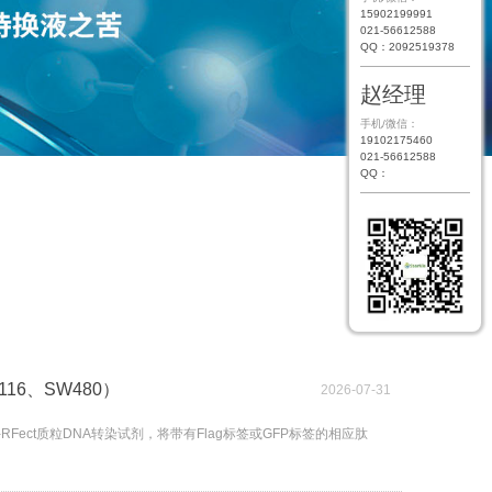
15902199991
021-56612588
QQ：2092519378
赵经理
手机/微信：
19102175460
021-56612588
QQ：
16、SW480）
2026-07-31
-RFect质粒DNA转染试剂，将带有Flag标签或GFP标签的相应肽