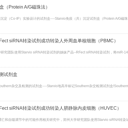
Protein A/G磁珠法）
-IP）实验设计的试剂盒----Starvio免疫（共）沉淀试剂盒（Protein A/G磁
RFect siRNA转染试剂成功转染人外周血单核细胞（PBMC）
vio siRNA转染试剂的姊妹产品--RFect siRNA转染试剂，将miR-148a mimic、
检测试剂盒
rn杂交及检测的试剂盒----Starvio地高辛标记Southern杂交检测试剂盒!So
RFect siRNA转染试剂成功转染人脐静脉内皮细胞（HUVEC）
噬调节中的可能作用相关研究中，郑州大学研究团队使用Starvio siRNA转染试剂的姊