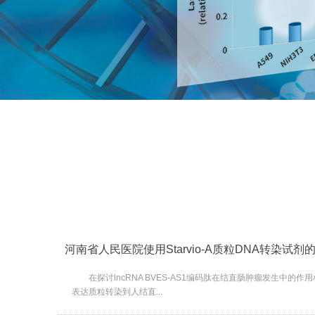
河南省人民医院使用Starvio-A质粒DNA转染试
在探讨lncRNA BVES-AS1编码肽在结直肠肿瘤发生中的作
表达质粒转染到人结直...