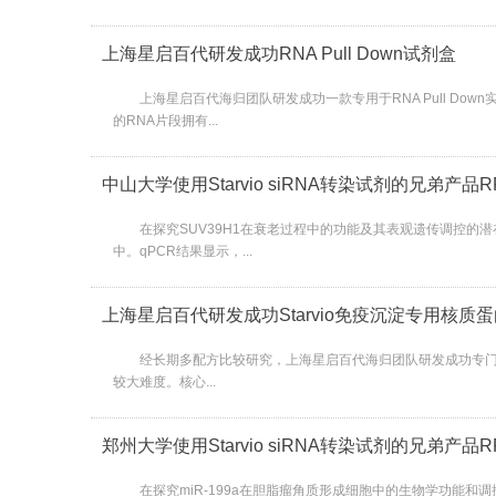
上海星启百代研发成功RNA Pull Down试剂盒
上海星启百代海归团队研发成功一款专用于RNA Pull Down实验的
的RNA片段拥有...
中山大学使用Starvio siRNA转染试剂的兄弟产品
在探究SUV39H1在衰老过程中的功能及其表观遗传调控的潜在机制相
中。qPCR结果显示，...
上海星启百代研发成功Starvio免疫沉淀专用核质
经长期多配方比较研究，上海星启百代海归团队研发成功专门适
较大难度。核心...
郑州大学使用Starvio siRNA转染试剂的兄弟产品
在探究miR-199a在胆脂瘤角质形成细胞中的生物学功能和调控机制相关