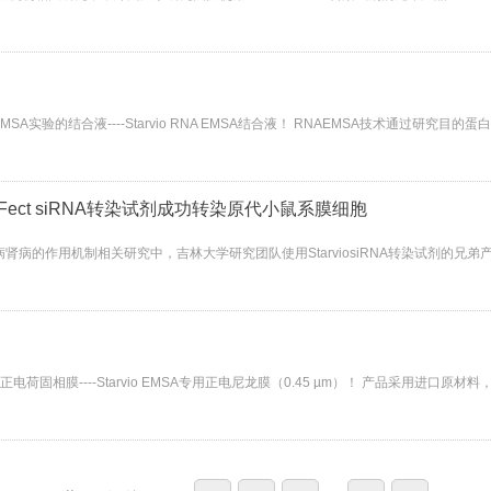
实验的结合液----Starvio RNA EMSA结合液！ RNAEMSA技术通过研究
RFect siRNA转染试剂成功转染原代小鼠系膜细胞
尿病肾病的作用机制相关研究中，吉林大学研究团队使用StarviosiRNA转染试剂的兄弟产品-
荷固相膜----Starvio EMSA专用正电尼龙膜（0.45 µm）！ 产品采用进