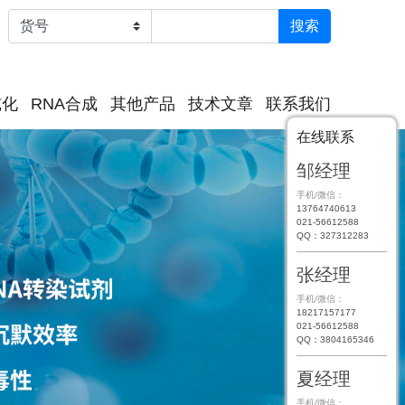
纯化
RNA合成
其他产品
技术文章
联系我们
在线联系
邹经理
手机/微信：
13764740613
021-56612588
QQ：327312283
张经理
手机/微信：
18217157177
021-56612588
QQ：3804165346
夏经理
手机/微信：