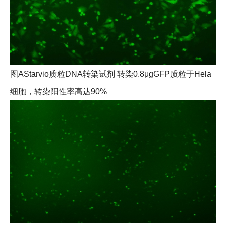
图AStarvio质粒DNA转染试剂 转染0.8μgGFP质粒于Hela
细胞，转染阳性率高达90%