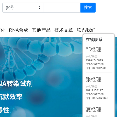
纯化
RNA合成
其他产品
技术文章
联系我们
在线联系
邹经理
手机/微信：
13764740613
021-56612588
QQ：327312283
张经理
手机/微信：
18217157177
021-56612588
QQ：3804165346
夏经理
手机/微信：