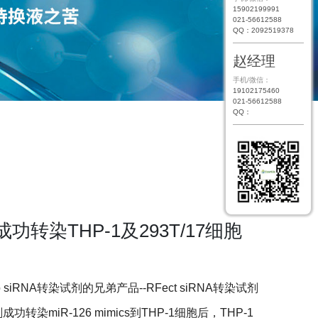
15902199991
021-56612588
QQ：2092519378
赵经理
手机/微信：
19102175460
021-56612588
QQ：
成功转染THP-1及293T/17细胞
NA转染试剂的兄弟产品--RFect siRNA转染试剂
功转染miR-126 mimics到THP-1细胞后，THP-1