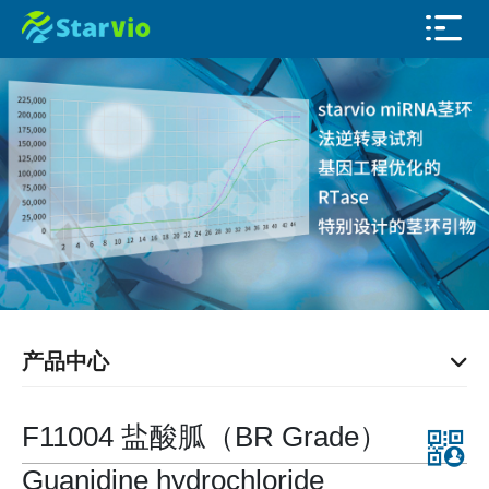
产品中心
F11004 盐酸胍（BR Grade）
Guanidine hydrochloride