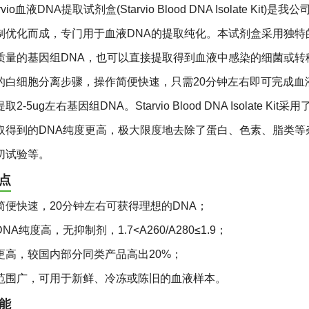
arvio血液DNA提取试剂盒(Starvio Blood DNA Isolat
制优化而成，专门用于血液
DNA
的提取纯化。本试剂盒采用独特
质量的基因组
DNA
，也可以直接提取得到血液中感染的细菌或转
的白细胞分离步骤，操作简便快速，只需
20
分钟左右即可完成血
提取
2-5ug
左右基因组
DNA
。Starvio Blood DNA Isol
取得到的
DNA
纯度更高，极大限度地去除了蛋白、色素、脂类等
切试验等。
点
简便快速，20分钟左右可获得理想的DNA；
NA纯度高，无抑制剂，1.7<A260/A280≤1.9；
更高，较国内部分同类产品高出20%；
范围广，可用于新鲜、冷冻或陈旧的血液样本。
能