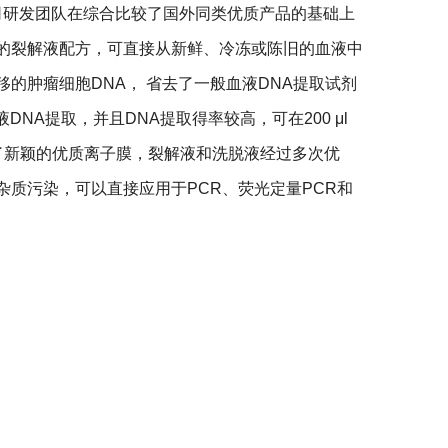
e Kit)是我公司研发团队在综合比较了国外同类优质产品的基础上
的裂解液配方，可直接从新鲜、冷冻或陈旧的血液中
移的肿瘤细胞
DNA
， 省去了一般血液
DNA
提取试剂
液
DNA
提取，并且
DNA
提取得率较高，可在
200
μl
ate Kit采用了新颖的优质离子膜，裂解液和洗脱液经过多次优
杂质污染，可以直接应用于
PCR
、荧光定量
PCR
和