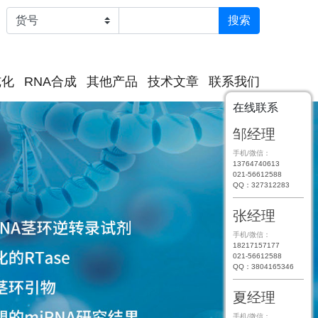
纯化
RNA合成
其他产品
技术文章
联系我们
在线联系
邹经理
手机/微信：
13764740613
021-56612588
QQ：327312283
张经理
手机/微信：
18217157177
021-56612588
QQ：3804165346
夏经理
手机/微信：