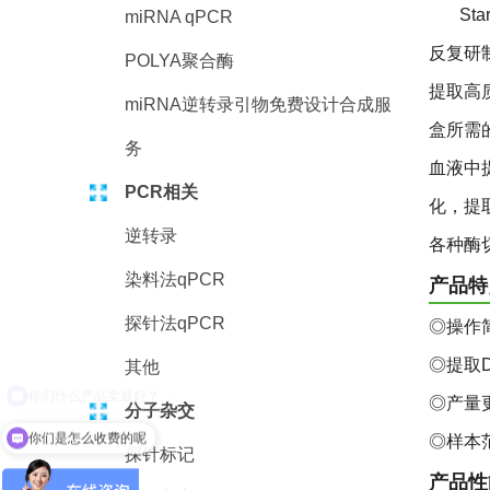
St
miRNA qPCR
反复研
POLYA聚合酶
提取高
miRNA逆转录引物免费设计合成服
盒所需
务
血液中
PCR相关
化，提
逆转录
各种酶
染料法qPCR
产品特
探针法qPCR
◎操作
◎提取D
其他
◎产量
分子杂交
你们是怎么收费的呢
◎样本
探针标记
产品性