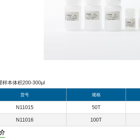
样本体积200-300μl
货号
规格
N11015
50T
N11016
100T
介