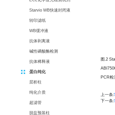
Starvio WB快速封闭液
转印滤纸
WB缓冲液
抗体剥离液
碱性磷酸酶检测
图.2 
抗体稀释液
ABI7
蛋白纯化
PCR检
层析柱
纯化介质
上一条:
下一条:
超滤管
脱盐预装柱