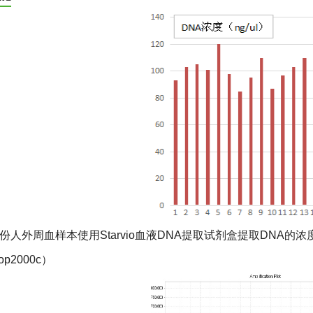
20份人外周血样本使用Starvio血液DNA提取试剂盒提取DNA的浓
rop2000c）