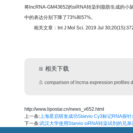
将
lncRNA-GM43652
的
siRNA
转染到脂肪生成的小
中的表达分别下降了
73%
和
57%
。
相关文章：
Int J Mol Sci. 2019 Jul 30;20(15):37
相关下载
comparison of lncrna expression profiles d
http://www.lipostar.cn/news_v652.html
上一条:
上海星启研发成功Starvio Cy3标记RNA
下一条:
武汉大学使用Starvio siRNA转染试剂的兄