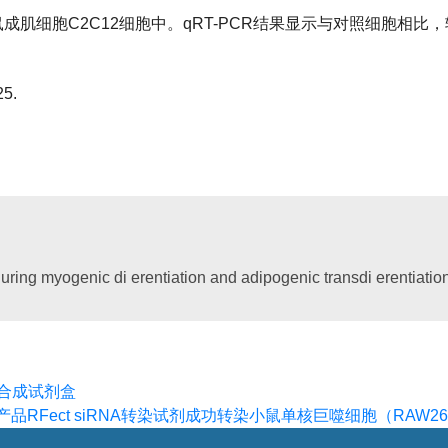
鼠成肌细胞
C2C12
细胞中。
qRT-PCR
结果显示与对照细胞相比，
25.
uring myogenic di erentiation and adipogenic transdi erentiatio
探针合成试剂盒
弟产品RFect siRNA转染试剂成功转染小鼠单核巨噬细胞（RAW26