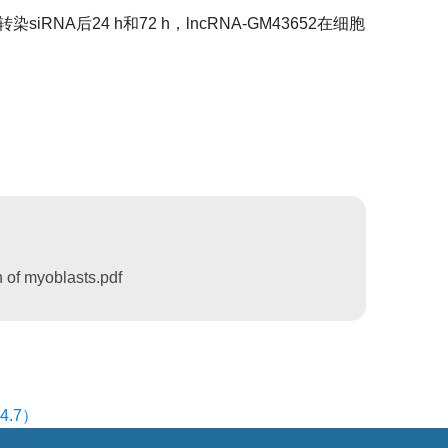
转染
siRNA
后
24 h
和
72 h
，
lncRNA-GM43652
在细胞
n of myoblasts.pdf
4.7）