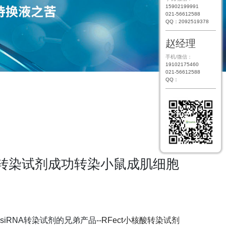
15902199991
021-56612588
QQ：2092519378
赵经理
手机/微信：
19102175460
021-56612588
QQ：
iRNA转染试剂成功转染小鼠成肌细胞
o siRNA
转染试剂的兄弟产品
--
RFect
小核酸转染试剂