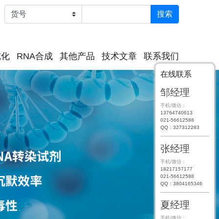
纯化
RNA合成
其他产品
技术文章
联系我们
在线联系
邹经理
手机/微信：
13764740613
021-56612588
QQ：327312283
张经理
手机/微信：
18217157177
021-56612588
QQ：3804165346
夏经理
手机/微信：